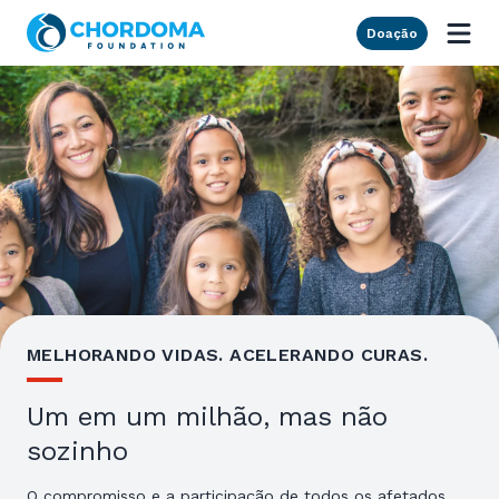
Skip to Main Content
Doação
MELHORANDO VIDAS. ACELERANDO CURAS.
Um em um milhão, mas não
sozinho
O compromisso e a participação de todos os afetados