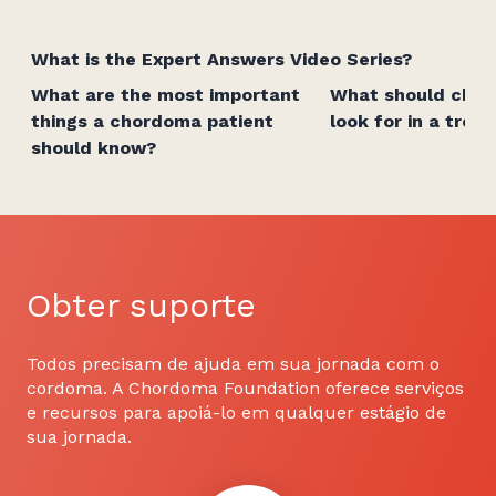
What is the Expert Answers Video Series?
What are the most important
What should chor
things a chordoma patient
look for in a tre
should know?
Obter suporte
Todos precisam de ajuda em sua jornada com o
cordoma. A Chordoma Foundation oferece serviços
e recursos para apoiá-lo em qualquer estágio de
sua jornada.