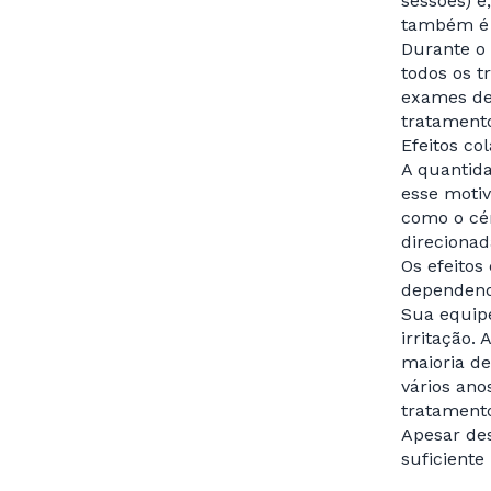
sessões) e
também é 
Durante o
todos os t
exames de
tratament
Efeitos col
A quantida
esse motiv
como o cér
direcionad
Os efeitos
dependendo
Sua equipe
irritação.
maioria de
vários ano
tratamento
Apesar des
suficiente