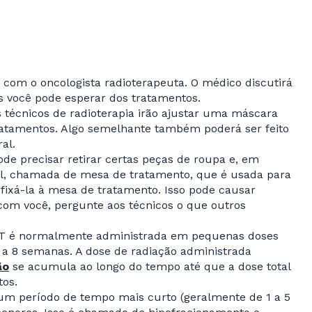
a com o oncologista radioterapeuta. O médico discutirá
is você pode esperar dos tratamentos.
s técnicos de radioterapia irão ajustar uma máscara
ratamentos. Algo semelhante também poderá ser feito
ral.
ode precisar retirar certas peças de roupa e, em
ial, chamada de mesa de tratamento, que é usada para
 fixá-la à mesa de tratamento. Isso pode causar
com você, pergunte aos técnicos o que outros
VMAT é normalmente administrada em pequenas doses
6 a 8 semanas. A dose de radiação administrada
ão
se acumula ao longo do tempo até que a dose total
tos.
um período de tempo mais curto (geralmente de 1 a 5