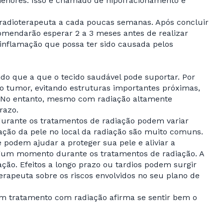
menores. Isso é chamado de hipofracionamento e
radioterapeuta a cada poucas semanas. Após concluir
omendarão esperar 2 a 3 meses antes de realizar
nflamação que possa ter sido causada pelos
do que a que o tecido saudável pode suportar. Por
ao tumor, evitando estruturas importantes próximas,
l. No entanto, mesmo com radiação altamente
razo.
 durante os tratamentos de radiação podem variar
ação da pele no local da radiação são muito comuns.
podem ajudar a proteger sua pele e aliviar a
algum momento durante os tratamentos de radiação. A
ação. Efeitos a longo prazo ou tardios podem surgir
erapeuta sobre os riscos envolvidos no seu plano de
s em tratamento com radiação afirma se sentir bem o