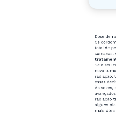
Dose de r
Os cordom
total de p
semanas. 
tratament
Se o seu t
novo tumor
radiação.
essas deci
Às vezes, 
avançados 
radiação 
alguns pla
mais útei