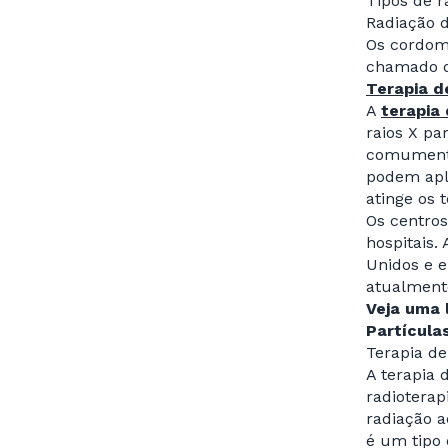
Tipos de r
Radiação d
Os cordom
chamado de
Terapia d
A
terapia 
raios X pa
comumente
podem apl
atinge os 
Os centros
hospitais.
Unidos e e
atualment
Veja uma 
Partícula
Terapia de
A terapia 
radiotera
radiação a
é um tipo 