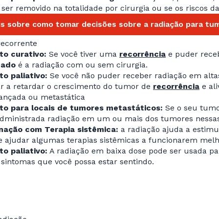
ser removido na totalidade por cirurgia ou se os riscos da 
is sobre como tomar decisões sobre a radiação para tu
ecorrente
o curativo:
Se você tiver uma
recorrência
e puder receb
dado
é a radiação com ou sem cirurgia.
o paliativo:
Se você não puder receber radiação em alta
ar a retardar o crescimento do tumor de
recorrência
e ali
ançada ou metastática
o para locais de tumores metastáticos:
Se o seu tumor
administrada radiação em um ou mais dos tumores nessas
ação com Terapia sistêmica:
a radiação ajuda a estimu
e ajudar algumas terapias sistêmicas a funcionarem melh
o paliativo:
A radiação em baixa dose pode ser usada par
sintomas que você possa estar sentindo.