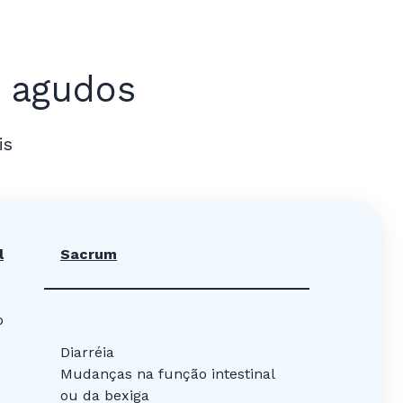
s agudos
is
l
Sacrum
o
Diarréia
Mudanças na função intestinal
ou da bexiga