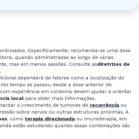
controlados. Especificamente, recomenda-se uma dose
fótons, quando administradas ao longo de várias
nte, mas em menos sessões. Consulte as
diretrizes de
.
adicional dependerá de fatores como a localização do
anto tempo se passou desde a dose anterior de
a com experiência em cordoma devem ajudar a orientar
ncia local
para obter mais informações.
retardar o crescimento de tumores de
recorrência
ou
essão sobre nervos ou outras estruturas próximas. A
sas
, como
terapia direcionada
ou imunoterapia, em
s ainda estão estudando quando essas combinações são