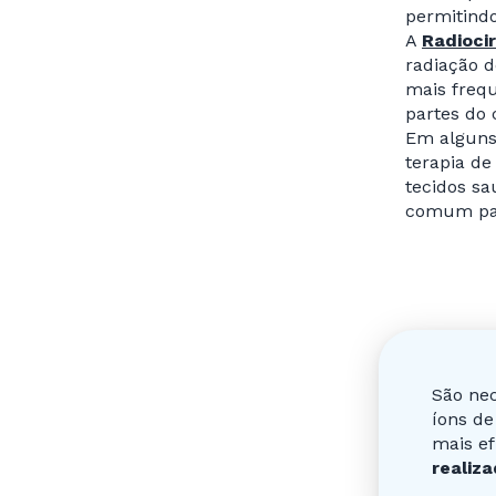
permitind
A
Radioci
radiação d
mais freq
partes do 
Em alguns 
terapia de
tecidos sa
comum para
São nec
íons de
mais ef
realiz