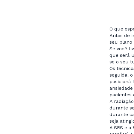
O que espe
Antes de i
seu plano 
Se você t
que será u
se o seu t
Os técnico
seguida, o
posicioná-
ansiedade 
pacientes 
A radiaçã
durante se
durante c
seja ating
A SRS e a