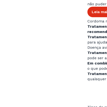
não puder 
Leia ma
Cordoma r
Tratament
recomen
Tratament
para ajud
Doença av
Tratament
pode ser 
Em combin
o que pod
Tratament
quaisquer 