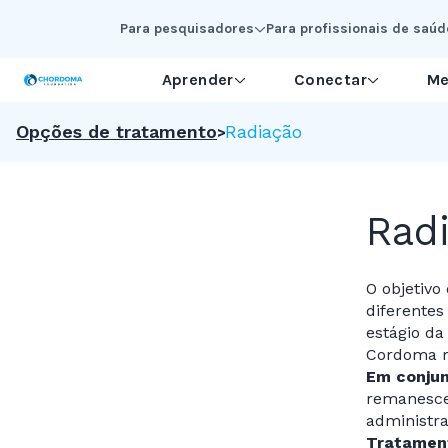
Skip to Main Content
Para pesquisadores
Para profissionais de saúd
Aprender
Conectar
Me
Opções de tratamento
Radiação
Rad
O objetivo
diferentes
estágio da
Cordoma r
Em conjun
remanesce
administra
Tratament