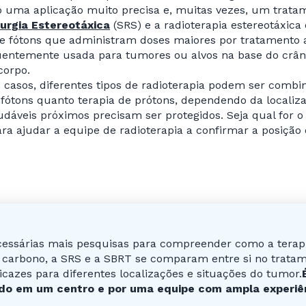
o uma aplicação muito precisa e, muitas vezes, um trata
rurgia Estereotáxica
(SRS) e a radioterapia estereotáxic
e fótons que administram doses maiores por tratamento 
uentemente usada para tumores ou alvos na base do crân
corpo.
casos, diferentes tipos de radioterapia podem ser combi
 fótons quanto terapia de prótons, dependendo da localiz
udáveis próximos precisam ser protegidos. Seja qual for o
 ajudar a equipe de radioterapia a confirmar a posição 
essárias mais pesquisas para compreender como a terapia
 carbono, a SRS e a SBRT se comparam entre si no trata
icazes para diferentes localizações e situações do tumor.
ado em um centro e por uma equipe com ampla experi