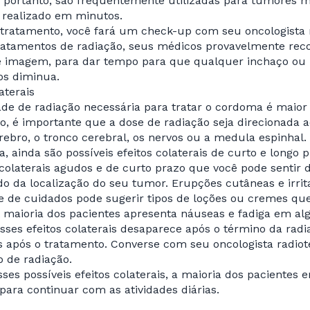
, portanto, são frequentemente utilizadas para tumores 
realizado em minutos.
 tratamento, você fará um check-up com seu oncologista 
ratamentos de radiação, seus médicos provavelmente rec
 imagem, para dar tempo para que qualquer inchaço ou i
os diminua.
aterais
de de radiação necessária para tratar o cordoma é maior 
o, é importante que a dose de radiação seja direcionada 
ebro, o tronco cerebral, os nervos ou a medula espinha
a, ainda são possíveis efeitos colaterais de curto e longo p
 colaterais agudos e de curto prazo que você pode sentir
 da localização do seu tumor. Erupções cutâneas e irrit
 de cuidados pode sugerir tipos de loções ou cremes que 
 A maioria dos pacientes apresenta náuseas e fadiga em 
sses efeitos colaterais desaparece após o término da radi
s após o tratamento. Converse com seu oncologista radiot
 de radiação.
ses possíveis efeitos colaterais, a maioria dos paciente
 para continuar com as atividades diárias.