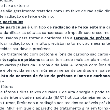
adiação
e feixe externo
as são geralmente tratados com um feixe de radiação dir
 radiação de feixe externo.
e partículas
de partículas
é um tipo de
radiação de feixe externo
qu
ra danificar as células cancerosas e impedir seu crescime
 usados para tratar o cordoma são a
terapia de próton
icar radiação com muita precisão no tumor, ao mesmo t
tecidos saudáveis próximos.
 de tratamento com prótons e íons de carbono são caros d
 A
terapia de prótons
está se tornando mais amplamente d
m vários países da Europa e da Ásia. A Terapia com íons
e é oferecida em um número menor de centros em países c
lista de centros de feixe de prótons e íons de carbo
s »
 fótons
de fótons utiliza feixes de raios X de alta energia e pode 
pia de intensidade modulada (IMRT) utiliza planejamento
o tumor, limitando a radiação aos tecidos saudáveis pró
de IMRT em que o aparelho de tratamento gira em torno 