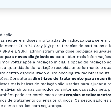
adiação
as requerem doses muito altas de radiação para serem 
elo menos 70 a 74 Gray (Gy) para terapias de partículas e 
A SRS e a SBRT administram uma dose biológica equivale
o para novos diagnósticos
para obter mais informações
umor voltar após a radiação inicial, a opção de radiação 
, a quantidade de radiação recebida anteriormente e qu
 Um centro especializado e um oncologista radioterapeut
sões. Consulte as
diretrizes de tratamento para recorrê
doses mais baixas de radiação são usadas para ajudar a 
e aliviar sintomas como
dor
ou sintomas causados pela pr
também pode ser combinada com
terapias medicamento
nos de tratamento ou ensaios clínicos. Os pesquisadore
s e como usá-las com segurança.