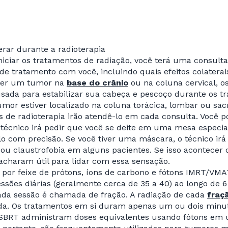
rar durante a radioterapia
niciar os tratamentos de radiação, você terá uma consult
de tratamento com você, incluindo quais efeitos colatera
iver um tumor na
base do crânio
ou na coluna cervical, o
sada para estabilizar sua cabeça e pescoço durante os t
umor estiver localizado na coluna torácica, lombar ou sac
s de radioterapia irão atendê-lo em cada consulta. Você p
 técnico irá pedir que você se deite em uma mesa espec
lo com precisão. Se você tiver uma máscara, o técnico irá
ou claustrofobia em alguns pacientes. Se isso acontecer 
acharam útil para lidar com essa sensação.
o por feixe de prótons, íons de carbono e fótons IMRT/
ssões diárias (geralmente cerca de 35 a 40) ao longo de 
ada sessão é chamada de fração. A radiação de cada
fraç
ida. Os tratamentos em si duram apenas um ou dois minu
 SBRT administram doses equivalentes usando fótons em 