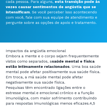
cada pessoa. Para alguns,
esta transição pode às
vezes causar sentimentos de angústia que se
intensificam
. Se você perceber isso acontecendo
com você, fale com sua equipe de atendimento e
pergunte sobre as opções de apoio e tratamento.
Impactos da angústia emocional
Embora a mente e o corpo sejam frequentemente
vistos como separados, a
saúde mental e física
estão intimamente relacionados
. Uma boa saúde
mental pode afetar positivamente sua saúde física.
Em troca, a má saúde mental pode afetar
negativamente sua saúde física.
Pesquisas têm encontrado ligações entre o
estresse mental e emocional crônico e a função
imunológica, com maior sofrimento contribuindo
para respostas imunológicas menos eficazes.4,5