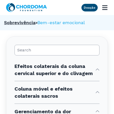
Skip to Main Content
Doação
Sobrevivência
Bem-estar emocional
Search Posts
Efeitos colaterais da coluna
cervical superior e do clivagem
Coluna móvel e efeitos
colaterais sacros
Gerenciamento da dor