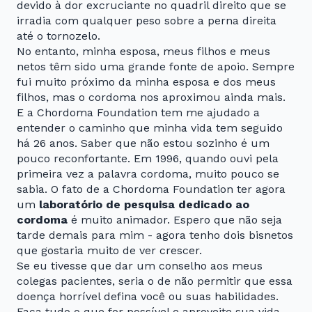
devido à dor excruciante no quadril direito que se
irradia com qualquer peso sobre a perna direita
até o tornozelo.
No entanto, minha esposa, meus filhos e meus
netos têm sido uma grande fonte de apoio. Sempre
fui muito próximo da minha esposa e dos meus
filhos, mas o cordoma nos aproximou ainda mais.
E a Chordoma Foundation tem me ajudado a
entender o caminho que minha vida tem seguido
há 26 anos. Saber que não estou sozinho é um
pouco reconfortante. Em 1996, quando ouvi pela
primeira vez a palavra cordoma, muito pouco se
sabia. O fato de a Chordoma Foundation ter agora
um
laboratório de pesquisa dedicado ao
cordoma
é muito animador. Espero que não seja
tarde demais para mim - agora tenho dois bisnetos
que gostaria muito de ver crescer.
Se eu tivesse que dar um conselho aos meus
colegas pacientes, seria o de não permitir que essa
doença horrível defina você ou suas habilidades.
Faça tudo o que for possível e aproveite sua vida