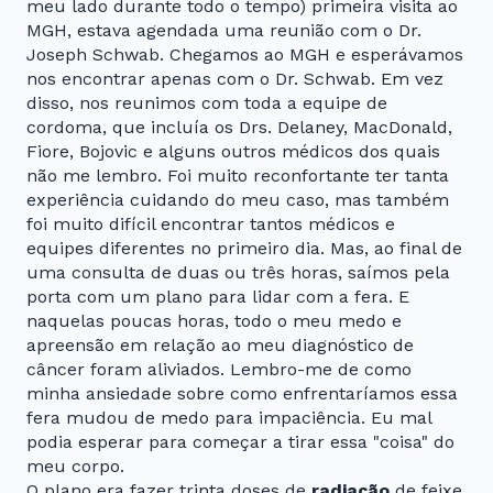
meu lado durante todo o tempo) primeira visita ao
MGH, estava agendada uma reunião com o Dr.
Joseph Schwab. Chegamos ao MGH e esperávamos
nos encontrar apenas com o Dr. Schwab. Em vez
disso, nos reunimos com toda a equipe de
cordoma, que incluía os Drs. Delaney, MacDonald,
Fiore, Bojovic e alguns outros médicos dos quais
não me lembro. Foi muito reconfortante ter tanta
experiência cuidando do meu caso, mas também
foi muito difícil encontrar tantos médicos e
equipes diferentes no primeiro dia. Mas, ao final de
uma consulta de duas ou três horas, saímos pela
porta com um plano para lidar com a fera. E
naquelas poucas horas, todo o meu medo e
apreensão em relação ao meu diagnóstico de
câncer foram aliviados. Lembro-me de como
minha ansiedade sobre como enfrentaríamos essa
fera mudou de medo para impaciência. Eu mal
podia esperar para começar a tirar essa "coisa" do
meu corpo.
O plano era fazer trinta doses de
radiação
de feixe