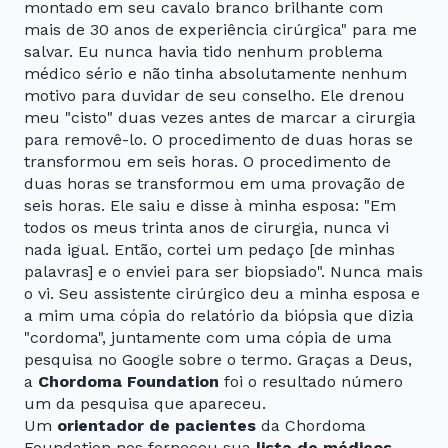
montado em seu cavalo branco brilhante com
mais de 30 anos de experiência cirúrgica" para me
salvar. Eu nunca havia tido nenhum problema
médico sério e não tinha absolutamente nenhum
motivo para duvidar de seu conselho. Ele drenou
meu "cisto" duas vezes antes de marcar a cirurgia
para removê-lo. O procedimento de duas horas se
transformou em seis horas. O procedimento de
duas horas se transformou em uma provação de
seis horas. Ele saiu e disse à minha esposa: "Em
todos os meus trinta anos de cirurgia, nunca vi
nada igual. Então, cortei um pedaço [de minhas
palavras] e o enviei para ser biopsiado". Nunca mais
o vi. Seu assistente cirúrgico deu a minha esposa e
a mim uma cópia do relatório da biópsia que dizia
"cordoma", juntamente com uma cópia de uma
pesquisa no Google sobre o termo. Graças a Deus,
a
Chordoma Foundation
foi o resultado número
um da pesquisa que apareceu.
Um
orientador de pacientes
da Chordoma
Foundation nos forneceu sua
lista de médicos