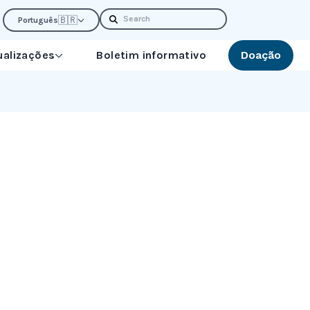
Search
🇧🇷
Português
ualizações
Boletim informativo
Doação