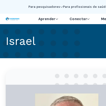
Skip to Main Content
Para pesquisadores
Para profissionais de saúd
Aprender
Conectar
Me
Israel