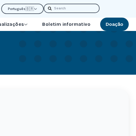
Search
🇧🇷
Português
ualizações
Boletim informativo
Doação