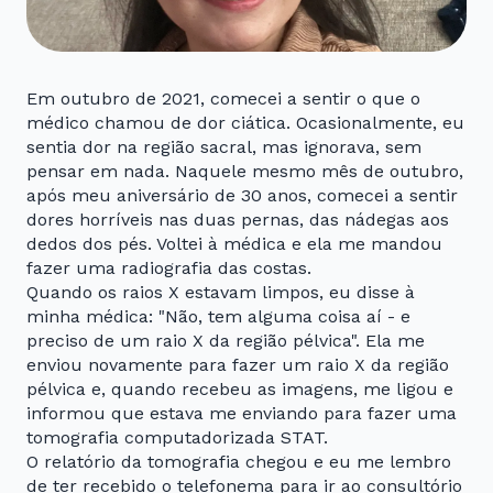
Em outubro de 2021, comecei a sentir o que o
médico chamou de dor ciática. Ocasionalmente, eu
sentia dor na região sacral, mas ignorava, sem
pensar em nada. Naquele mesmo mês de outubro,
após meu aniversário de 30 anos, comecei a sentir
dores horríveis nas duas pernas, das nádegas aos
dedos dos pés. Voltei à médica e ela me mandou
fazer uma radiografia das costas.
Quando os raios X estavam limpos, eu disse à
minha médica: "Não, tem alguma coisa aí - e
preciso de um raio X da região pélvica". Ela me
enviou novamente para fazer um raio X da região
pélvica e, quando recebeu as imagens, me ligou e
informou que estava me enviando para fazer uma
tomografia computadorizada STAT.
O relatório da tomografia chegou e eu me lembro
de ter recebido o telefonema para ir ao consultório