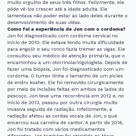
muito orgulho de seus três filhos. Felizmente, ele
pôde vê-los crescer até a idade adulta. Ele
lamentava não poder estar ao lado deles durante o
desenvolvimento de suas vidas.
Como foi a experiência de Jon com o cordoma?
Jon foi diagnosticado com cordoma cervical no
início de 2010. Ele estava tendo muita dificuldade
para engolir e seu ronco fazia tremer as vigas. Ele
consultou seu médico de atenção primária, que o
encaminhou a um otorrinolaringologista. Depois de
fazer uma biópsia, Jon foi diagnosticado com um
cordoma. O tumor tinha o tamanho de um picles
de endro kosher. Ele foi removido cirurgicamente
por meio de incisões feitas em ambos os lados do
pescoço. Jon teve uma recorrência em 2012 e, no
início de 2013, passou por outra cirurgia muito
invasiva seguida de radiação. Infelizmente, a
radiação afetou as cordas vocais de Jon, o que
encerrou sua carreira de cantor. A partir de 2016,
Jon foi tratado com vários medicamentos
diferentes. Jon também foi atendido na Mayo