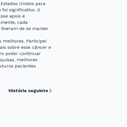
s Estados Unidos para
oi significativo. O
Esse apoio é
lmente, cada
 tiveram de se manter
 melhores. Participei
is sobre esse câncer e
ro poder continuar
squisas, melhores
uturos pacientes
História seguinte