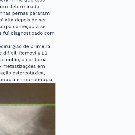
m um determinado
inhas pernas pararam
 alta depois de ser
corpo começou a se
as fui diagnosticado com
cirurgião de primeira
difícil. Removi a L2,
sde então, o cordoma
do metastizações em
iação estereotáxica,
terapia e imunoterapia.