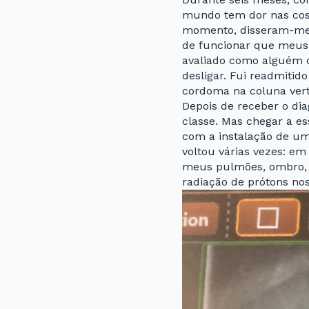
mundo tem dor nas cost
momento, disseram-me 
de funcionar que meus 
avaliado como alguém
desligar. Fui readmitid
cordoma na coluna verte
Depois de receber o dia
classe. Mas chegar a es
com a instalação de um
voltou várias vezes: e
meus pulmões, ombro, úm
radiação de prótons no