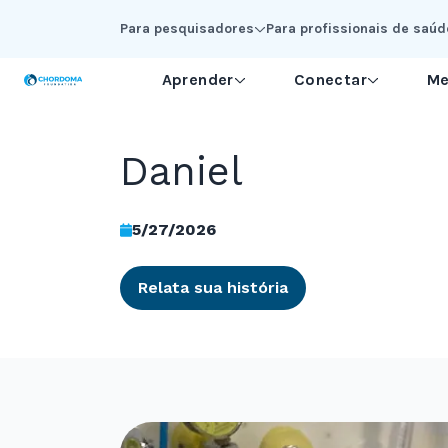
Skip to Main Content
Para pesquisadores
Para profissionais de saúd
Aprender
Conectar
Me
Daniel
5/27/2026
Relata sua história