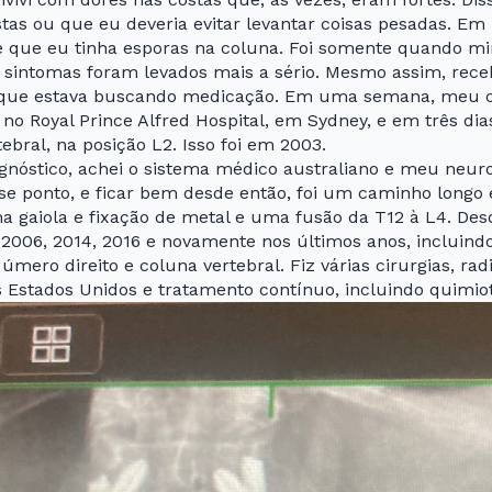
as ou que eu deveria evitar levantar coisas pesadas. E
que eu tinha esporas na coluna. Foi somente quando m
sintomas foram levados mais a sério. Mesmo assim, recebi
 que estava buscando medicação. Em uma semana, meu 
o no Royal Prince Alfred Hospital, em Sydney, e em três di
bral, na posição L2. Isso foi em 2003.
gnóstico, achei o sistema médico australiano e meu neuro
se ponto, e ficar bem desde então, foi um caminho longo e 
a gaiola e fixação de metal e uma fusão da T12 à L4. De
m 2006, 2014, 2016 e novamente nos últimos anos, incluin
ero direito e coluna vertebral. Fiz várias cirurgias, rad
s Estados Unidos e tratamento contínuo, incluindo quimio